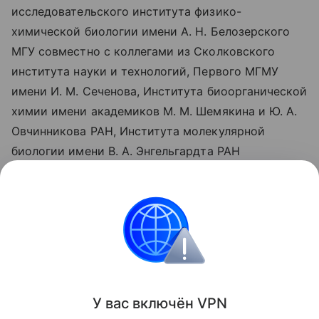
исследовательского института физико-
химической биологии имени А. Н. Белозерского
МГУ совместно с коллегами из Сколковского
института науки и технологий, Первого МГМУ
имени И. М. Сеченова, Института биоорганической
химии имени академиков М. М. Шемякина и Ю. А.
Овчинникова РАН, Института молекулярной
биологии имени В. А. Энгельгардта РАН
и Института биомедицинской химии имени В. Н.
Ореховича. Результаты работы опубликованы
в журнале Autophagy.
Биология
Поделиться
У вас включ
ён
V
P
N