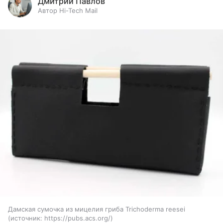
Дмитрий Павлов
Автор Hi-Tech Mail
Дамская сумочка из мицелия гриба Trichoderma reesei
источник:
https://pubs.acs.org/