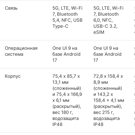
Связь
5G, LTE, Wi-Fi
5G, LTE, Wi-Fi
7, Bluetooth
7, Bluetooth
5,4, NFC, USB
6,0, NFC,
Type-C
USB-C 3.2,
eSIM
Операционная
One UI 9 на
One UI 9 на
система
базе Android
базе Android
17
17
Корпус
75,4 х 85,7 х
72,8 х 158,4 х
13,1 мм
8,9 мм
(сложенный)
(сложенный)
и 75,4 x 166,9
и 143,2 x
x 6,1 мм
158,4 x 4,1 мм
(раскрытый),
(раскрытый),
вес 180 г,
вес 215 г,
водозащита
водозащита
IP48
IP48