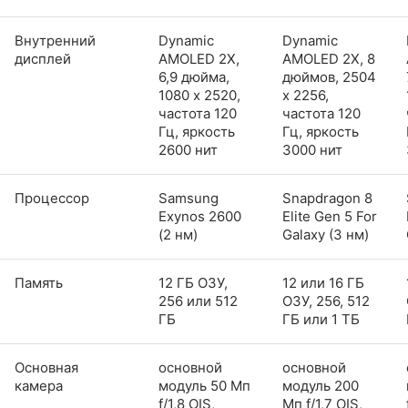
Внутренний
Dynamic
Dynamic
дисплей
AMOLED 2X,
AMOLED 2X, 8
6,9 дюйма,
дюймов, 2504
1080 x 2520,
x 2256,
частота 120
частота 120
Гц, яркость
Гц, яркость
2600 нит
3000 нит
Процессор
Samsung
Snapdragon 8
Exynos 2600
Elite Gen 5 For
(2 нм)
Galaxy (3 нм)
Память
12 ГБ ОЗУ,
12 или 16 ГБ
256 или 512
ОЗУ, 256, 512
ГБ
ГБ или 1 ТБ
Основная
основной
основной
камера
модуль 50 Мп
модуль 200
f/1,8 OIS,
Мп f/1,7 OIS,