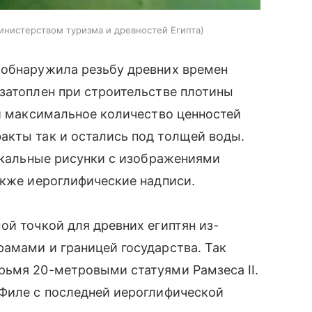
инистерством туризма и древностей Египта
 обнаружила резьбу древних времен
затоплен при строительстве плотины
ли максимальное количество ценностей
акты так и остались под толщей воды.
аскальные рисунки с изображениями
акже иероглифические надписи.
ой точкой для древних египтян из-
амами и границей государства. Так
рьмя 20-метровыми статуями Рамзеса II.
 Филе с последней иероглифической