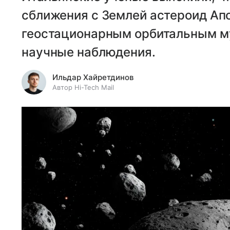
сближения с Землей астероид Апо
геостационарным орбитальным м
научные наблюдения.
Ильдар Хайретдинов
Автор Hi-Tech Mail