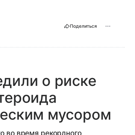
Поделиться
дили о риске
тероида
ческим мусором
о во время рекордного