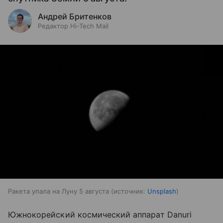
Андрей Бритенков
Редактор Hi-Tech Mail
Ракета упала на Луну 5 августа
источник:
Unsplash
Южнокорейский космический аппарат Danuri