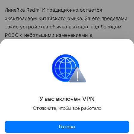
Линейка Redmi K традиционно остается
эксклюзивом китайского рынка. За его пределами
такие устройства обычно выходят под брендом
POCO с небольшими изменениями в
характеристиках и программном обеспечении.
Так, прошлогодний Redmi K90 Pro дебютировал на
глобальном рынке как POCO F8 Ultra.
смартфоны
Поделиться
У вас включ
ён
V
P
N
Отключите, чтобы всё работало
Готово