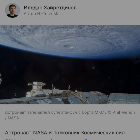
Ильдар Хайретдинов
Автор Hi-Tech Mail
Астронавт запечатлел супертайфун с борта МКС / © Anil Menon
/ NASA
Астронавт NASA и полковник Космических сил