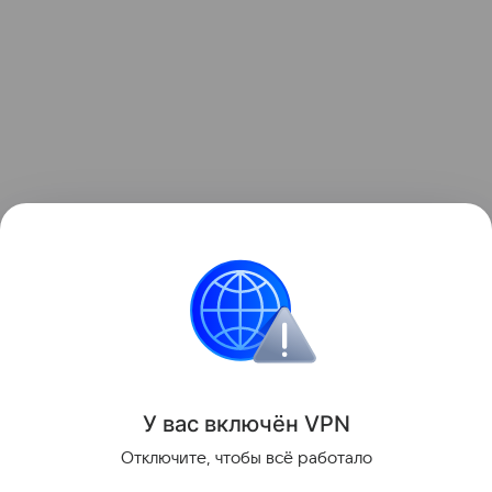
Ранее мы
рассказывали
, как астронавт показал
«невозможное» фото Млечного Пути, снятое на
борту МКС.
космос
МКС
Поделиться
У вас включ
ён
V
P
N
Отключите, чтобы всё работало