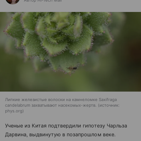
Автор Hi-Tech Mail
Липкие железистые волоски на камнеломке Saxifraga
candelabrum захватывают насекомых-жертв.
источник:
phys.org
Ученые из Китая подтвердили гипотезу Чарльза
Дарвина, выдвинутую в позапрошлом веке.