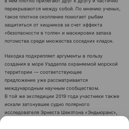
в нем плотно прилегают друг к другу и частично
перекрываются между собой. По мнению ученых,
такое плотное скопление помогает рыбам
защититься от хищников за счет эффекта
«безопасности в толпе» и маскировки запаха
потомства среди множества соседних кладок.
Находка подкрепляет аргументы в пользу
создания в море Уэдделла охраняемой морской
территории — соответствующее
предложение уже рассматривается
международным научным сообществом.
В той же экспедиции 2019 года участники также
искали затонувшее судно полярного
исследователя Эрнеста Шеклтона «Эндьюранс»,
однако тогда обнаружить его не удалось —
обломки корабля нашли лишь в 2022 году в ходе