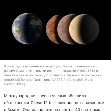
В этой художественной концепции Земля сравнивается с
различными возможными интерпретациями Gliese 12 b: от
планеты без атмосферы до планеты с плотной атмосферой,
подобной Венере
источник:
NASA/JPL-Caltech/R. Hurt,
Caltech-IPAC
Международная группа ученых объявила
об открытии Gliese 12 b — экзопланеты размером
с Землю. Она расположена всего в 40 световых