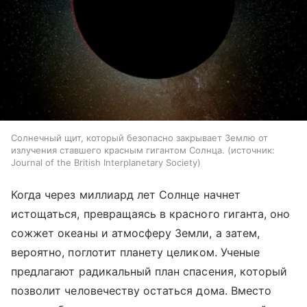
Солнечный щит, который безопасно закрывает Землю от
излучения ставшего красным гигантом Солнца.
источник:
Journal of the British Interplanetary Society
Когда через миллиард лет Солнце начнет
истощаться, превращаясь в красного гиганта, оно
сожжет океаны и атмосферу Земли, а затем,
вероятно, поглотит планету целиком. Ученые
предлагают радикальный план спасения, который
позволит человечеству остаться дома. Вместо