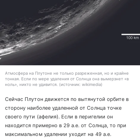
Атмосфера на Плутоне не только разреженная, но и крайне
тонкая. Если по мере удаления от Солнца она вымерзнет «в
ноль», никто не удивится.
источник:
wikimedia
Сейчас Плутон движется по вытянутой орбите в
сторону наиболее удаленной от Солнца точке
своего пути (афелия). Если в перигелии он
находится примерно в 29 а.е. от Солнца, то при
максимальном удалении уходит на 49 а.е.