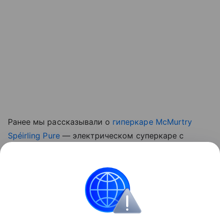
Ранее мы рассказывали о
гиперкаре McMurtry
Spéirling Pure
— электрическом суперкаре с
прижимной силой, создаваемой встроенными
вентиляторами, который начали выпускать малой
серией.
авто