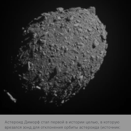
Астероид Диморф стал первой в истории целью, в которую
врезался зонд для отклонения орбиты астероида
источник: