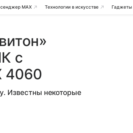
сенджер MAX
Технологии в искусстве
Гаджеты
витон»
К с
X 4060
ду. Известны некоторые