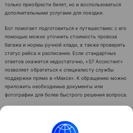
только приобрести билет, но и воспользоваться
дополнительными услугами для поездки.
Бот помогает подготовиться к путешествию: с его
помощью можно уточнить стоимость провоза
багажа и нормы
ручной клади
, а также проверить
статус рейса и расписание. Если стандартных
ответов окажется недостаточно, «S7 Ассистент»
позволяет обратиться к специалисту службы
поддержки прямо в «Максе». К обращению можно
приложить необходимые документы или
фотографии для более быстрого решения вопроса.
Узнать больше о возможностях мессенджера
«Макс» можно в отдельном
материале
Hi-Tech
Mail.