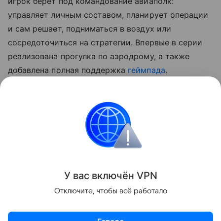
игрок берет под командование авиаполк:
управляет личным составом, планирует операции
и сам решает, подниматься в воздух или
сосредоточиться на стратегии. Впервые в серии
реализована прогулка по аэродрому, а также
добавлена полная поддержка
геймпада
.
В ранний доступ игра вышла 25 июня 2026 года. С
нашими впечатлениями от геймплея можно
ознакомиться в отдельном материале.
Игры
У вас включ
ён
V
P
N
Поделиться
Отключите, чтобы всё работало