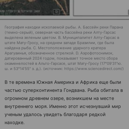
География находки ископаемой рыбы. A. Бассейн реки Парана
(темно-серый), северная часть бассейна реки Алту-Гарсас
выделена зеленым цветом. B. Муниципалитет Алту-Гарсас в
штате Мату-Гросу, на среднем западе Бразилии, где была
найдена рыба. C. Местоположение ударного кратера
Арагуаинья, обозначенное стрелкой. D. Аэрофотоснимок,
датированный 2024 годом, показывает точное место сбора
окаменелостей в Альто-Гарсасе, штат Мату-Гросу (17°09'31"ю.
ш. и 53°14'55" з. д.).
источник:
https://www.sciencedirect.com/
В те времена Южная Америка и Африка еще были
частью суперконтинента Гондвана. Рыба обитала в
огромном древнем озере, возникшем на месте
внутреннего моря. Именно этот исчезнувший мир
ученым удалось увидеть благодаря редкой
находке.