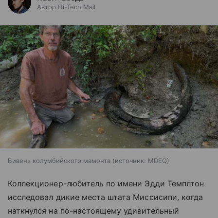
Автор Hi-Tech Mail
Бивень колумбийского мамонта
источник:
MDEQ
Коллекционер-любитель по имени Эдди Темплтон
исследовал дикие места штата Миссисипи, когда
наткнулся на по-настоящему удивительный