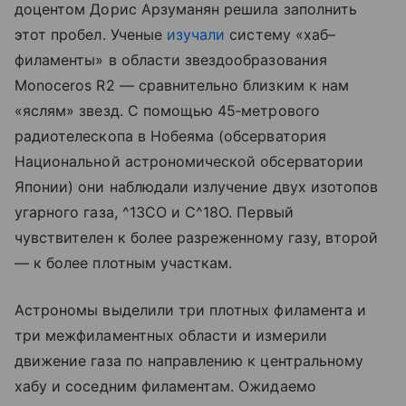
доцентом Дорис Арзуманян решила заполнить
этот пробел. Ученые
изучали
систему «хаб–
филаменты» в области звездообразования
Monoceros R2 — сравнительно близким к нам
«яслям» звезд. С помощью 45‑метрового
радиотелескопа в Нобеяма (обсерватория
Национальной астрономической обсерватории
Японии) они наблюдали излучение двух изотопов
угарного газа, ^13CO и C^18O. Первый
чувствителен к более разреженному газу, второй
— к более плотным участкам.
Астрономы выделили три плотных филамента и
три межфиламентных области и измерили
движение газа по направлению к центральному
хабу и соседним филаментам. Ожидаемо