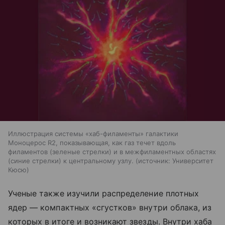
Иллюстрация системы «хаб-филаменты» галактики
Моноцерос R2, показывающая, как газ течет вдоль
филаментов (зеленые стрелки) и в межфиламентных областях
(синие стрелки) к центральному узлу.
источник:
Университет
Кюсю
Ученые также изучили распределение плотных
ядер — компактных «сгустков» внутри облака, из
которых в итоге и возникают звезды. Внутри хаба