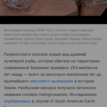
Фотография образца UFMT-353, голотип и единственный
известный экземпляр нового рода и вида из формации
Корумбатая, группа Пасса-Дойс, бассейн Параны. Масштабная
линейка =10 мм.
источник:
https://www.sciencedirect.com/
Палеонтологи описали новый вид древней
лучеперой рыбы, которая обитала на территории
современной Бразилии примерно 254 миллиона
лет назад — всего за несколько миллионов лет до
крупнейшего
массового вымирания
в истории
Земли. Необычная находка получила латинское
название Leolepis matogrossensis. Исследование
опубликовано
в Journal of South American Earth