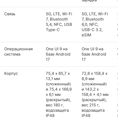
Связь
5G, LTE, Wi-Fi
5G, LTE, Wi-Fi
7, Bluetooth
7, Bluetooth
5,4, NFC, USB
6,0, NFC,
Type-C
USB-C 3.2,
eSIM
Операционная
One UI 9 на
One UI 9 на
система
базе Android
базе Android
17
17
Корпус
75,4 х 85,7 х
72,8 х 158,4 х
13,1 мм
8,9 мм
(сложенный)
(сложенный)
и 75,4 x 166,9
и 143,2 x
x 6,1 мм
158,4 x 4,1 мм
(раскрытый),
(раскрытый),
вес 180 г,
вес 215 г,
водозащита
водозащита
IP48
IP48