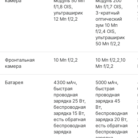
камера
модуль 50 Мп
модуль 200
f/1,8 OIS,
Мп f/1,7 OIS,
ультраширик
3-кратный
12 Мп f/2,2
оптический
зум 10 Мп
f/2,4 OIS,
ультраширик
50 Мп f/2,2
Фронтальная
10 Мп f/2,2
10 Мп f/2,2,10
камера
Мп f/2,2
Батарея
4300 мАч,
5000 мАч,
быстрая
быстрая
проводная
проводная
зарядка 25 Вт,
зарядка 45
беспроводная
Вт,
зарядка 15 Вт,
беспроводная
есть обратная
зарядка 20 Вт,
беспроводная
есть обратная
зарядка
беспроводная
зарядка