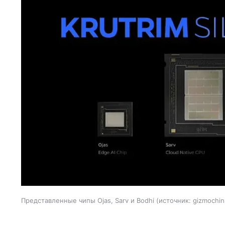
Представленные чипы Ojas, Sarv и Bodhi
источник:
gizmochin