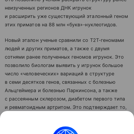
неизученных регионов ДНК игрунок
и расширить уже существующий эталонный геном
этих приматов на 88 млн «букв»-нуклеотидов.
Новый эталон ученые сравнили со T2T-геномами
людей и других приматов, а также с двумя
сотнями ранее полученных геномов игрунок. Это
позволило биологам выявить у игрунок большое
число «человеческих» вариаций в структуре
в семи десятков генов, связанных с болезнью
Альцгеймера и болезнью Паркинсона, а также
с рассеянным склерозом, диабетом первого типа
и ревматоидным артритом. Это подтверждает то,
что эти обезьяны хорошо подходят для изучения
механизмов развития и поиска терапий от этих
заболеваний, подытожили ученые.