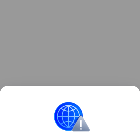
Ранее мы рассказывали о
Samsung Micro RGB R95F
— 115-дюймовом премиум-телевизоре компании с
инновационной технологией подсветки.
телевизоры