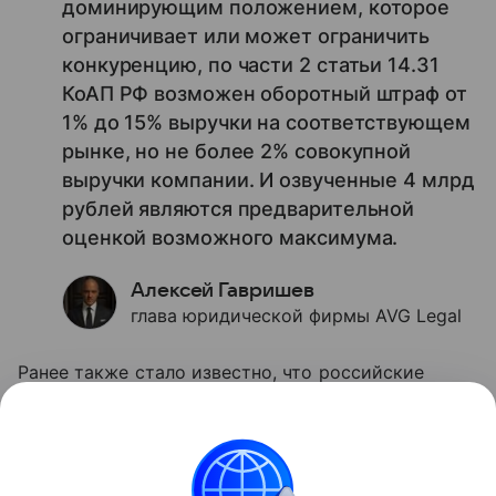
доминирующим положением, которое
ограничивает или может ограничить
конкуренцию, по части 2 статьи 14.31
КоАП РФ возможен оборотный штраф от
1% до 15% выручки на соответствующем
рынке, но не более 2% совокупной
выручки компании. И озвученные 4 млрд
рублей являются предварительной
оценкой возможного максимума.
Алексей Гавришев
глава юридической фирмы AVG Legal
Ранее также стало известно, что российские
приложения, в том числе VK и «Макс»,
удалили
из
Google Play.