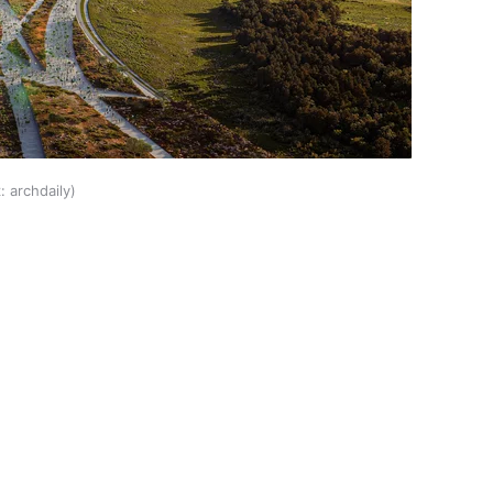
:
archdaily