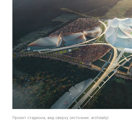
Проект стадиона, вид сверху
источник:
archdaily