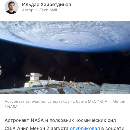
Ильдар Хайретдинов
Автор Hi-Tech Mail
Астронавт запечатлел супертайфун с борта МКС / © Anil Menon
/ NASA
Астронавт NASA и полковник Космических сил
США Анил Менон 2 августа
опубликовал
в соцсети