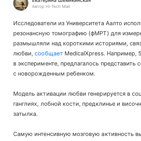
Екатерина Шемякинская
Автор Hi-Tech Mail
Исследователи из Университета Аалто испо
резонансную томографию (фМРТ) для измере
размышляли над короткими историями, свя
любви,
сообщает
MedicalXpress. Например,
в эксперименте, предлагалось представить 
с новорожденным ребенком.
Модель активации любви генерируется в со
ганглиях, лобной кости, предклинье и висо
затылка.
Самую интенсивную мозговую активность в