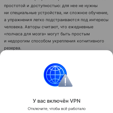
простотой и доступностью: для нее не нужны
ни специальные устройства, ни сложное обучение,
а упражнения легко подстраиваются под интересы
человека. Авторы считают, что ежедневные
«полчаса для мозга» могут быть простым
и недорогим способом укрепления когнитивного
резерва.
Ранее ученые
выяснили
, что сохранить молодость
мозга помогает владение несколькими языками.
Красота и здоровье
Поделиться
У вас включ
ён
V
P
N
Отключите, чтобы всё работало