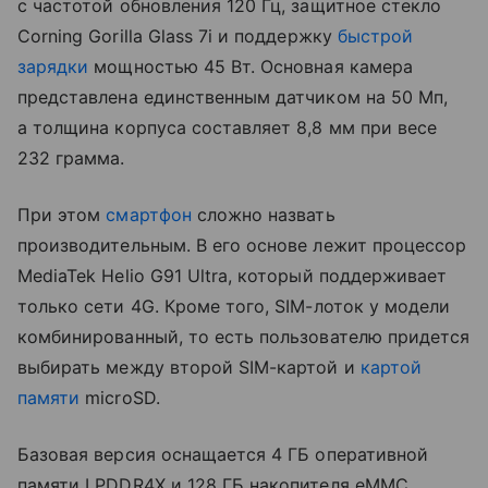
с частотой обновления 120 Гц, защитное стекло
Corning Gorilla Glass 7i и поддержку
быстрой
зарядки
мощностью 45 Вт. Основная камера
представлена единственным датчиком на 50 Мп,
а толщина корпуса составляет 8,8 мм при весе
232 грамма.
При этом
смартфон
сложно назвать
производительным. В его основе лежит процессор
MediaTek Helio G91 Ultra, который поддерживает
только сети 4G. Кроме того, SIM-лоток у модели
комбинированный, то есть пользователю придется
выбирать между второй SIM-картой и
картой
памяти
microSD.
Базовая версия оснащается 4 ГБ оперативной
памяти LPDDR4X и 128 ГБ накопителя eMMC,