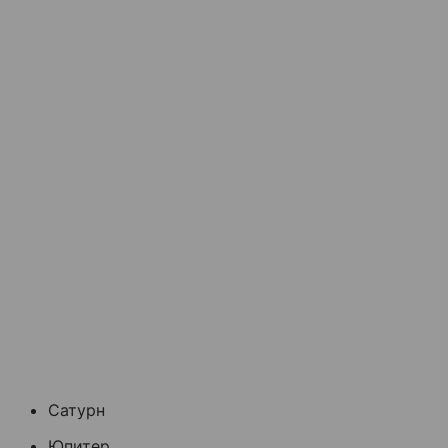
Сатурн
Юпитер