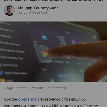
Ильдар Хайретдинов
Автор Hi-Tech Mail
Google Chrome
источник:
Shutterstock
Google
обновила
справочную страницу об
управлении локальными ИИ-моделями в Chrome,