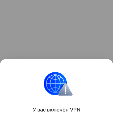
Ранее мы рассказывали о
крупном обновлении
Google Chrome
с глубокой интеграцией Gemini и
появлением ИИ-агентов.
Google
Поделиться
У вас включ
ён
V
P
N