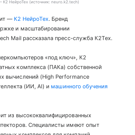
— К2 НейроТех
источник:
neuro.k2.tech
нит —
К2 НейроТех
. Бренд
ержке и масштабировании
ech Mail рассказала пресс-служба К2Тех.
перкомпьютеров «под ключ», К2
атных комплекса (ПАКа) собственной
х вычислений (High Performance
еллекта (ИИ, AI) и
машинного обучения
оит из высококвалифицированных
итекторов. Специалисты имеют опыт
терных комплексов для компаний