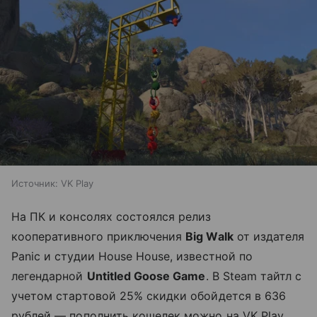
Источник:
VK Play
На ПК и консолях состоялся релиз
кооперативного приключения
Big Walk
от издателя
Panic и студии House House, известной по
легендарной
Untitled Goose Game
. В Steam тайтл с
учетом стартовой 25% скидки обойдется в 636
рублей — пополнить кошелек можно на VK Play.