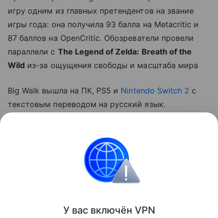
игру одним из главных претендентов на звание
игры года: она получила 93 балла на Metacritic и
87 баллов на OpenCritic. Обозреватели провели
параллели с
The Legend of Zelda: Breath of the
Wild
из-за ощущения свободы и масштаба мира
Big Walk вышла на ПК, PS5 и
Nintendo Switch 2
с
текстовым переводом на русский язык.
Планируется ли релиз на Xbox Series X|S,
неизвестно. Со дня выхода игра также доступна в
каталоге подписочного сервиса PlayStation Plus
Essential.
Игры
У вас включ
ён
V
P
N
Поделиться