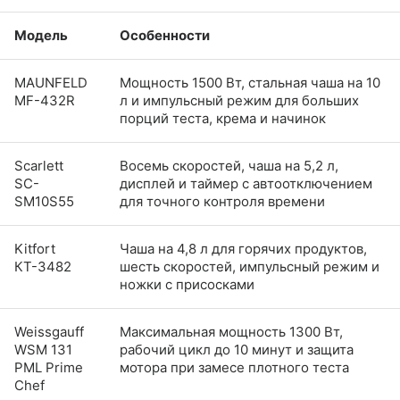
Модель
Особенности
MAUNFELD
Мощность 1500 Вт, стальная чаша на 10
MF-432R
л и импульсный режим для больших
порций теста, крема и начинок
Scarlett
Восемь скоростей, чаша на 5,2 л,
SC-
дисплей и таймер с автоотключением
SM10S55
для точного контроля времени
Kitfort
Чаша на 4,8 л для горячих продуктов,
КТ-3482
шесть скоростей, импульсный режим и
ножки с присосками
Weissgauff
Максимальная мощность 1300 Вт,
WSM 131
рабочий цикл до 10 минут и защита
PML Prime
мотора при замесе плотного теста
Chef