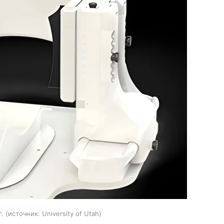
.
источник:
University of Utah