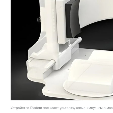
Устройство Diadem посылает ультразвуковые импульсы в мозг