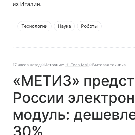
из Италии.
Технологии
Наука
Роботы
17 часов назад
Источник:
Hi-Tech Mail
Бытовая техника
«МЕТИЗ» предст
России электро
модуль: дешевле
30%