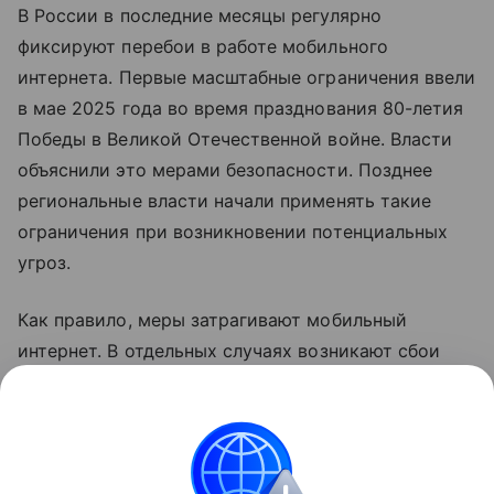
В России в последние месяцы регулярно
фиксируют перебои в работе мобильного
интернета. Первые масштабные ограничения ввели
в мае 2025 года во время празднования 80-летия
Победы в Великой Отечественной войне. Власти
объяснили это мерами безопасности. Позднее
региональные власти начали применять такие
ограничения при возникновении потенциальных
угроз.
Как правило, меры затрагивают мобильный
интернет. В отдельных случаях возникают сбои
голосовой связи. В соответствии с
законодательством детали о применяемых мерах
не раскрываются.