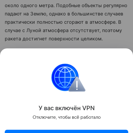
около одного метра. Подобные объекты регулярно
падают на Землю, однако в большинстве случаев
практически полностью сгорают в атмосфере. В
случае с Луной атмосфера отсутствует, поэтому
ракета достигнет поверхности целиком.
Ранее стало известно, что лунный грунт
рассказал
об атмосфере древней Земли.
космос
SpaceX
Луна
российские ученые
Поделиться
У вас включ
ён
V
P
N
Отключите, чтобы всё работало