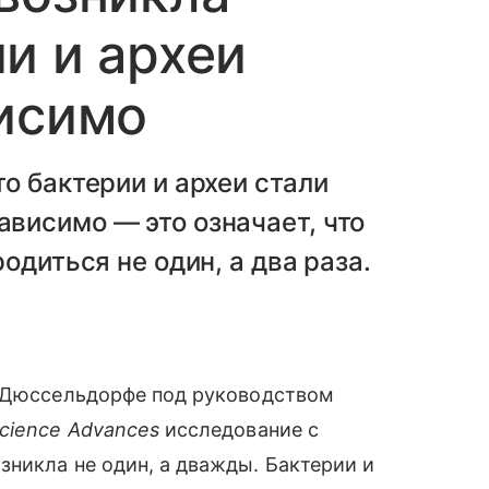
и и археи
исимо
о бактерии и археи стали
висимо — это означает, что
одиться не один, а два раза.
в Дюссельдорфе под руководством
cience Advances
исследование с
никла не один, а дважды. Бактерии и