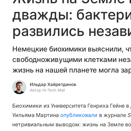
дважды: бактери
развились незав
Немецкие биохимики выяснили, чт
свободноживущими клетками неза
жизнь на нашей планете могла зар
Ильдар Хайретдинов
Автор Hi-Tech Mail
Биохимики из Университета Генриха Гейне 
Уильяма Мартина
опубликовали
в журнале
S
нетривиальным выводом: жизнь на Земле воз