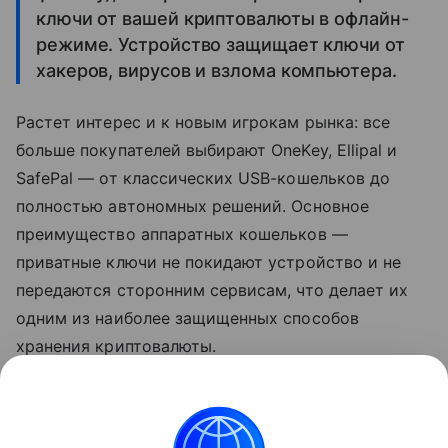
ключи от вашей криптовалюты в офлайн-
режиме. Устройство защищает ключи от
хакеров, вирусов и взлома компьютера.
Растет интерес и к новым игрокам рынка: все
больше покупателей выбирают OneKey, Ellipal и
SafePal — от классических USB-кошельков до
полностью автономных решений. Основное
преимущество аппаратных кошельков —
приватные ключи не покидают устройство и не
передаются сторонним сервисам, что делает их
одним из наиболее защищенных способов
хранения криптовалюты.
Ранее мы
рассказывали
, почему россияне стали
активнее скупать криптокошельки.