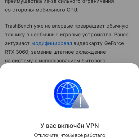
преимущества из-за сильного ограничения
со стороны мобильного CPU.
TrashBench уже не впервые превращает обычную
технику в необычные игровые устройства. Ранее
энтузиаст
модифицировал
видеокарту GeForce
RTX 3060, заменив штатное охлаждение
на систему с использованием бытового
льдогенератора. В Cyberpunk 2077 такая
конструкция позволила снизить температуру GPU
примерно с 60 до 22−23°C, хотя сама система
оказалась сложной в настройке и потребовала
доработки контура охлаждения.
Поделиться
У вас включ
ён
V
P
N
Отключите, чтобы всё работало