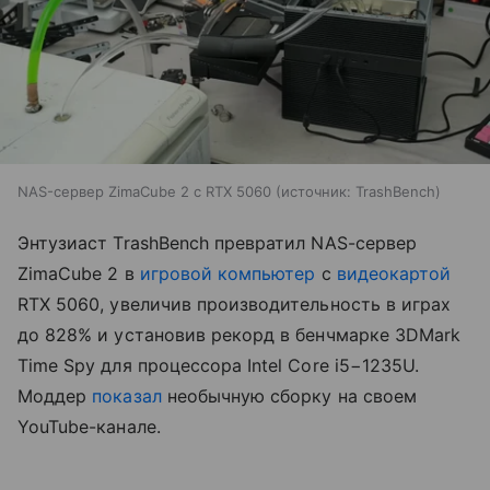
NAS-сервер ZimaCube 2 с RTX 5060
источник:
TrashBench
Энтузиаст TrashBench превратил NAS-сервер
ZimaCube 2 в
игровой компьютер
с
видеокартой
RTX 5060, увеличив производительность в играх
до 828% и установив рекорд в бенчмарке 3DMark
Time Spy для процессора Intel Core i5−1235U.
Моддер
показал
необычную сборку на своем
YouTube-канале.