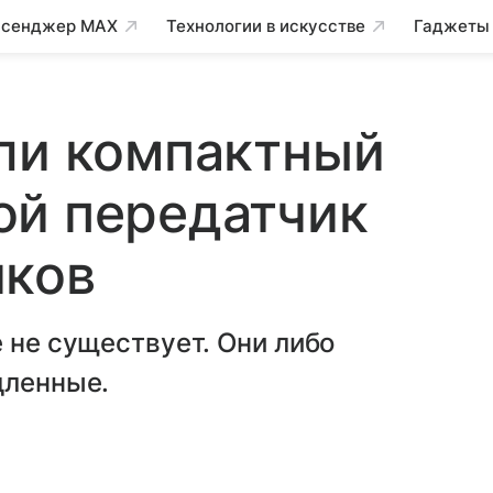
сенджер MAX
Технологии в искусстве
Гаджеты
ли компактный
ой передатчик
иков
 не существует. Они либо
дленные.