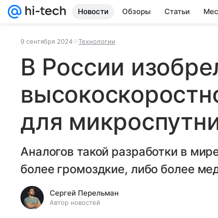
Новости
Обзоры
Статьи
Мес
9 сентября 2024
Технологии
В России изобре
высокоскоростн
для микроспутн
Аналогов такой разработки в мире
более громоздкие, либо более ме
Сергей Перельман
Автор новостей