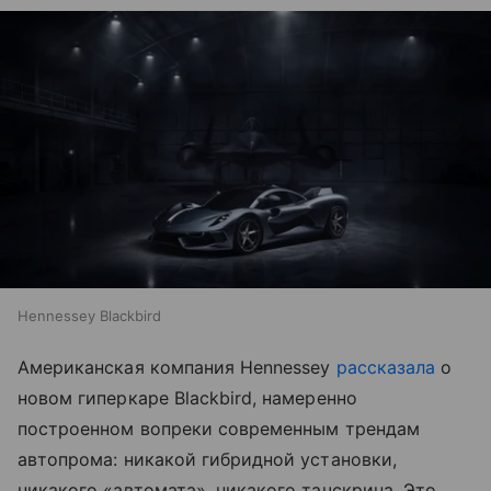
Hennessey Blackbird
Американская компания Hennessey
рассказала
о
новом гиперкаре Blackbird, намеренно
построенном вопреки современным трендам
автопрома: никакой гибридной установки,
никакого «автомата», никакого тачскрина. Это