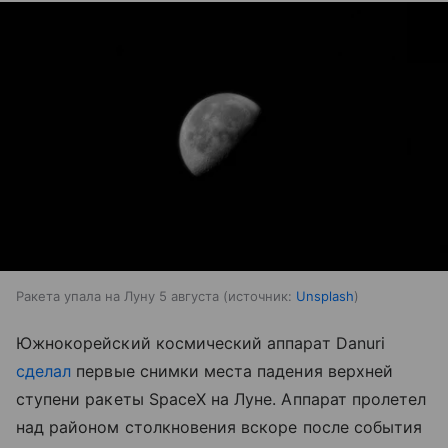
Ракета упала на Луну 5 августа
источник:
Unsplash
Южнокорейский космический аппарат Danuri
сделал
первые снимки места падения верхней
ступени ракеты SpaceX на Луне. Аппарат пролетел
над районом столкновения вскоре после события