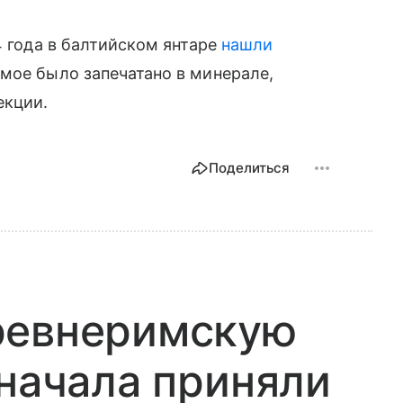
4 года в балтийском янтаре
нашли
мое было запечатано в минерале,
екции.
Поделиться
ревнеримскую
сначала приняли