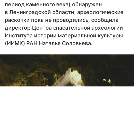
период каменного века) обнаружен
в Ленинградской области, археологические
раскопки пока не проводились, сообщила
директор Центра спасательной археологии
Института истории материальной культуры
(ИИМК) РАН Наталья Соловьева.
Выберите комментарий
Выберите комментарий
Выберите комментарий
Информация полезная и актуальная
Информация полезная и актуальная
Информация полезная и актуальная
Заголовок вводит в заблуждение
Заголовок вводит в заблуждение
Заголовок вводит в заблуждение