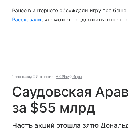
Ранее в интернете обсуждали игру про бешен
Рассказали
, что может предложить экшен п
1 час назад
Источник:
VK Play
Игры
Саудовская Арав
за $55 млрд
Часть акций отошла зятю Дональ