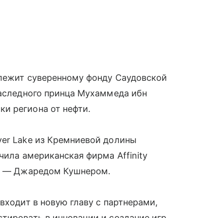
длежит суверенному фонду Саудовской
наследного принца Мухаммеда ибн
и региона от нефти.
ver Lake из Кремниевой долины
чила американская фирма Affinity
па — Джаредом Кушнером.
входит в новую главу с партнерами,
тировать в инновации и создание игр