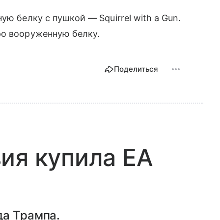
ую белку с пушкой — Squirrel with a Gun.
ро вооруженную белку.
Поделиться
ия купила EA
да Трампа.