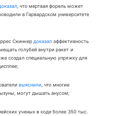
доказал
, что мертвая форель может
роводили в Гарвардском университете
еррес Скиннер
доказал
эффективность
мещать голубей внутри ракет и
даже создал специальную упряжку для
дисплее;
дователи
выяснили
, что многие
рызуны, могут дышать анусом;
пейских ученых в ходе более 350 тыс.