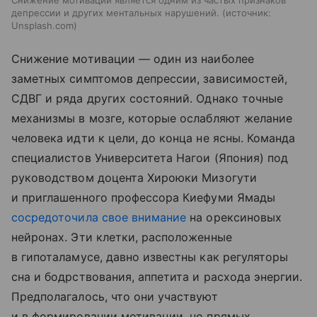
Снижение мотивации является одним из частых признаков
депрессии и других ментальных нарушений.
источник:
Unsplash.com
Снижение мотивации — один из наиболее
заметных симптомов депрессии, зависимостей,
СДВГ и ряда других состояний. Однако точные
механизмы в мозге, которые ослабляют желание
человека идти к цели, до конца не ясны. Команда
специалистов Университета Нагои (Япония) под
руководством доцента Хироюки Мизогути
и приглашенного профессора Киефуми Ямады
сосредоточила свое внимание
на орексиновых
нейронах. Эти клетки, расположенные
в гипоталамусе, давно известны как регуляторы
сна и бодрствования, аппетита и расхода энергии.
Предполагалось, что они участвуют
и в формировании мотивации, но прямых