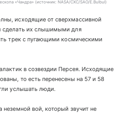
ескопа «Чандра»
источник:
NASA/CXC/SAO/E.Bulbul
олны, исходящие от сверхмассивной
ы сделать их слышимыми для
дать трек с пугающими космическими
галактик в созвездии Персея. Исходящие
ваны, то есть перенесены на 57 и 58
огли услышать люди.
а неземной вой, который звучит не