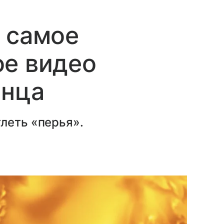
 самое
ое видео
лнца
леть «перья».