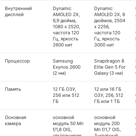
Внутренний
Dynamic
Dynamic
дисплей
AMOLED 2X,
AMOLED 2X, 8
6,9 дюйма,
дюймов, 2504
1080 x 2520,
x 2256,
частота 120
частота 120
Гц, яркость
Гц, яркость
2600 нит
3000 нит
Процессор
Samsung
Snapdragon 8
Exynos 2600
Elite Gen 5 For
(2 нм)
Galaxy (3 нм)
Память
12 ГБ ОЗУ,
12 или 16 ГБ
256 или 512
ОЗУ, 256, 512
ГБ
ГБ или 1 ТБ
Основная
основной
основной
камера
модуль 50 Мп
модуль 200
f/1,8 OIS,
Мп f/1,7 OIS,
ультраширик
3-кратный