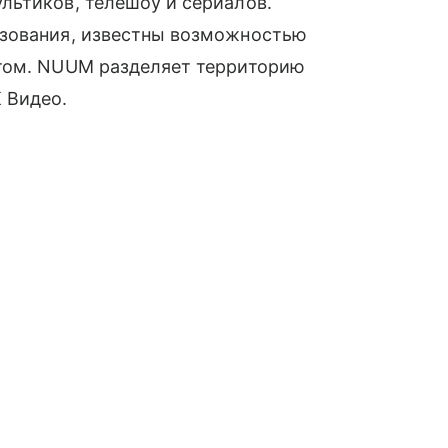
льтиков, телешоу и сериалов.
ьзования, известны возможностью
нтом. NUUM разделяет территорию
 Видео.