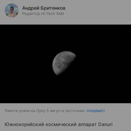
Андрей Бритенков
Редактор Hi-Tech Mail
Ракета упала на Луну 5 августа
источник:
Unsplash
Южнокорейский космический аппарат Danuri