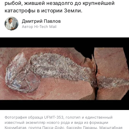
рыбой, жившей незадолго до крупнейшей
катастрофы в истории Земли.
Дмитрий Павлов
Автор Hi-Tech Mail
Фотография образца UFMT-353, голотип и единственный
известный экземпляр нового рода и вида из формации
Корумбатая, группа Пасса-Дойс, бассейн Параны. Масштабная