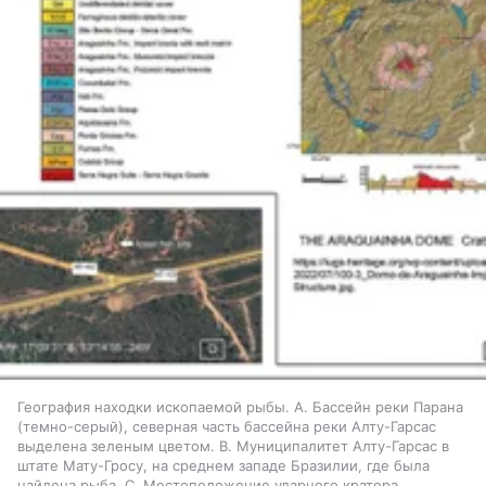
География находки ископаемой рыбы. A. Бассейн реки Парана
(темно-серый), северная часть бассейна реки Алту-Гарсас
выделена зеленым цветом. B. Муниципалитет Алту-Гарсас в
штате Мату-Гросу, на среднем западе Бразилии, где была
найдена рыба. C. Местоположение ударного кратера