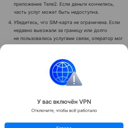
приложение Tеле2. Если деньги кончились,
часть услуг может быть недоступна.
Убедитесь, что SIM-карта не ограничена. Если
недавно выезжали за границу или долго
не пользовались услугами связи, оператор мог
временно заблокировать звонки и интернет.
Если ничего не помогло, позвоните
в поддержку по номеру 611 с мобильного T2.
Сбои
Поделиться
У вас включ
ён
V
P
N
Отключите, чтобы всё работало