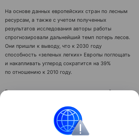
На основе данных европейских стран по лесным
ресурсам, а также с учетом полученных
результатов исследования авторы работы
спрогнозировали дальнейший темп потерь лесов.
Они пришли к выводу, что к 2030 году
способность «зеленых легких» Европы поглощать
и накапливать углерод сократится на 39%
по отношению к 2010 году.
Ранее мы
рассказывали
, как окаменевший лес
показал последние 300 миллионов лет в истории
Европы.
природа